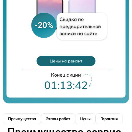
Скидка по
-20%
предварительной
записи на сайте
Цены на ремонт
Конец акции
01:13:40
Преимущества
Этапы работ
Цены
Гарантия
М