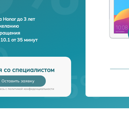
 Honor до 3 лет
 желанию
бращения
 10.1 от 35 минут
я со специалистом
Оставить заявку
есь c
политикой конфиденциальности