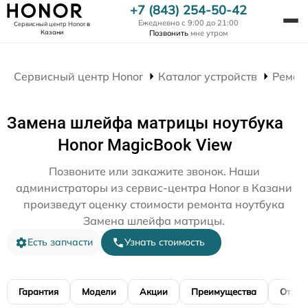
+7 (843) 254-50-42
Ежедневно с 9:00 до 21:00
Сервисный центр Honor
в
Казани
Позвонить
мне утром
Сервисный центр Honor
Каталог устройств
Ремон
Замена шлейфа матрицы ноутбука
Honor MagicBook View
Позвоните или закажите звонок. Наши
администраторы из сервис-центра Honor в Казани
произведут оценку стоимости ремонта ноутбука
Замена шлейфа матрицы.
Есть запчасти
Узнать стоимость
Гарантия
Модели
Акции
Преимущества
Отзы